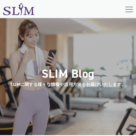
メニ
HOME
機能
お知らせ
SLIM Blog
ブログ
SLIMに関する様々な情報や活用方法をお届けいたします。
資料請求
お問合せ