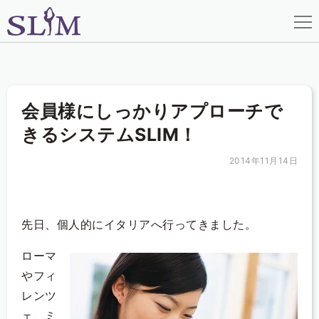
メニ
HOME
会員様にしっかりアプローチで
機能
きるシステムSLIM！
お知らせ
2014年11月14日
ブログ
資料請求
先日、個人的にイタリアへ行ってきました。
ローマ
お問合せ
やフィ
レンツ
ェ、ミ