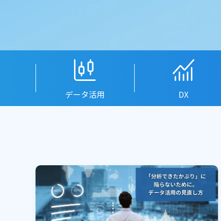
データ活用
DX