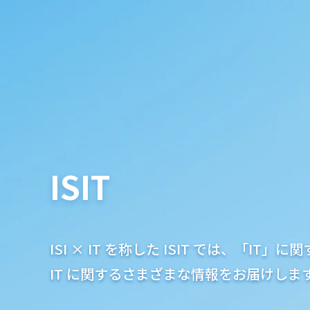
ISIT
ISI × IT を称した ISIT では、「I
IT に関するさまざまな情報をお届けしま