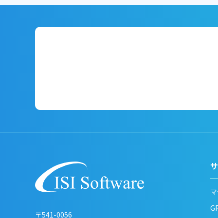
サ
マ
G
〒541-0056