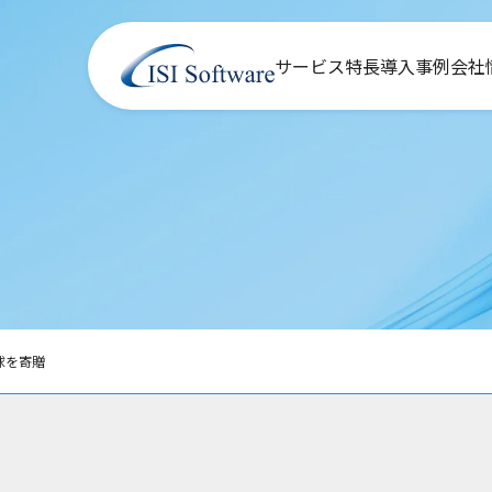
サービス
特長
導入事例
会社
球を寄贈